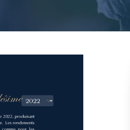
lésime
e 2022, produisant
nce. Les rendements
ges comme pour les