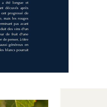
n a été longue et
tant décuvés après
 ont progressé de
le, mais les rouges
terminant pas avant
oduit des vins d'un
eur de fruit d'une
de penser, à titre
 aussi généreux en
des blancs pourrait