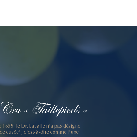
Cru
«
Taillepieds
»
e 1855, le Dr. Lavalle n'a pas désigné
de cuvée" , c'est-à-dire comme l'une