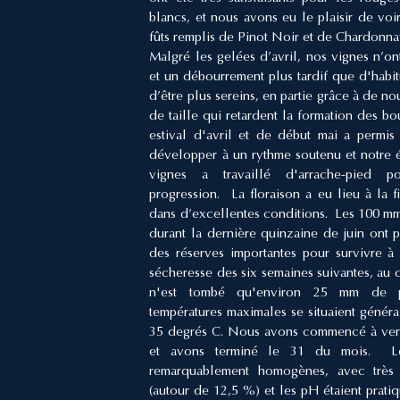
blancs, et nous avons eu le plaisir de voi
fûts remplis de Pinot Noir et de Chardonn
Malgré les gelées d’avril, nos vignes n’on
et un débourrement plus tardif que d'habi
d’être plus sereins, en partie grâce à de n
de taille qui retardent la formation des b
estival d'avril et de début mai a permi
développer à un rythme soutenu et notre
vignes a travaillé d'arrache-pied p
progression. La floraison a eu lieu à la 
dans d’excellentes conditions. Les 100 m
durant la dernière quinzaine de juin ont 
des réserves importantes pour survivre à 
sécheresse des six semaines suivantes, au 
n'est tombé qu'environ 25 mm de 
températures maximales se situaient généra
35 degrés C. Nous avons commencé à ven
et avons terminé le 31 du mois. Les
remarquablement homogènes, avec très 
(autour de 12,5 %) et les pH étaient prati