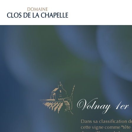
Volnay
1er
Dans sa classification d
cette vigne comme "tête 