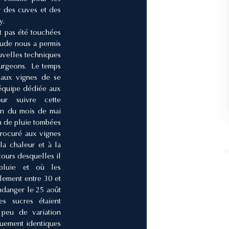
r des cuves et des
ay.
t pas été touchées
tude nous a permis
ouvelles techniques
ourgeons. Le temps
s aux vignes de se
 équipe dédiée aux
our suivre cette
fin du mois de mai
m de pluie tombées
procuré aux vignes
la chaleur et à la
cours desquelles il
pluie et où les
lement entre 30 et
danger le 25 août
 sucres étaient
peu de variation
quement identiques