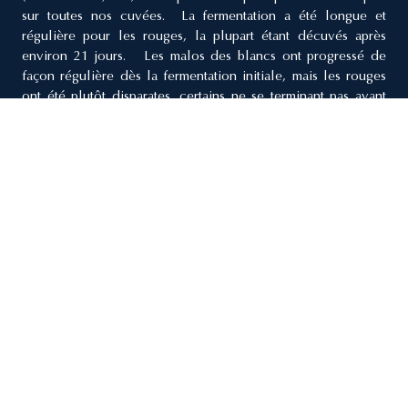
sur toutes nos cuvées. La fermentation a été longue et
régulière pour les rouges, la plupart étant décuvés après
environ 21 jours. Les malos des blancs ont progressé de
façon régulière dès la fermentation initiale, mais les rouges
ont été plutôt disparates, certains ne se terminant pas avant
l'été. En fin de compte, le millésime a produit des vins d'un
équilibre exceptionnel et d'une profondeur de fruit d'une
pureté remarquable. On ne peut s'empêcher de penser, à titre
de comparaison, au millésime 1999, tout aussi généreux en
quantité et en qualité même si la qualité des blancs pourrait
se rapprocher davantage de celle de 2002.