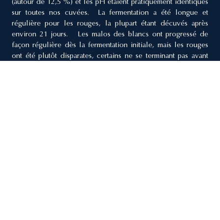
(autour de 12,5 %) et les pH étaient pratiquement identiques
sur toutes nos cuvées. La fermentation a été longue et
régulière pour les rouges, la plupart étant décuvés après
environ 21 jours. Les malos des blancs ont progressé de
façon régulière dès la fermentation initiale, mais les rouges
ont été plutôt disparates, certains ne se terminant pas avant
l'été. En fin de compte, le millésime a produit des vins d'un
équilibre exceptionnel et d'une profondeur de fruit d'une
pureté remarquable. On ne peut s'empêcher de penser, à titre
de comparaison, au millésime 1999, tout aussi généreux en
quantité et en qualité même si la qualité des blancs pourrait
se rapprocher davantage de celle de 2002.