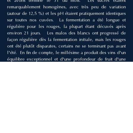
et avons terminé le 31 du mois. Les sucres étaient
remarquablement homogènes, avec très peu de variation
(autour de 12,5 %) et les pH étaient pratiquement identiques
sur toutes nos cuvées. La fermentation a été longue et
régulière pour les rouges, la plupart étant décuvés après
environ 21 jours. Les malos des blancs ont progressé de
façon régulière dès la fermentation initiale, mais les rouges
ont été plutôt disparates, certains ne se terminant pas avant
l'été. En fin de compte, le millésime a produit des vins d'un
équilibre exceptionnel et d'une profondeur de fruit d'une
pureté remarquable. On ne peut s'empêcher de penser, à titre
de comparaison, au millésime 1999, tout aussi généreux en
quantité et en qualité même si la qualité des blancs pourrait
se rapprocher davantage de celle de 2002.