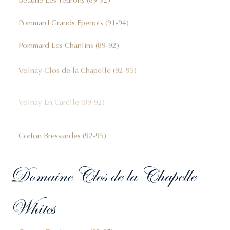
Pommard Grands Epenots (91-94)
Pommard Les Chanlins (89-92)
Volnay Clos de la Chapelle (92-95)
Volnay En Carelle (89-92)
Volnay Taillepieds (92-95)
Corton Bressandes (92-95)
Domaine Clos de la Chapelle
Whites